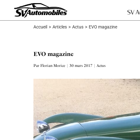
Skip
to
SV A
content
Accueil
>
Articles
>
Actus
>
EVO magazine
EVO magazine
Par
Florian Morice
|
30 mars 2017
|
Actus
Voir
l'image
agrandie