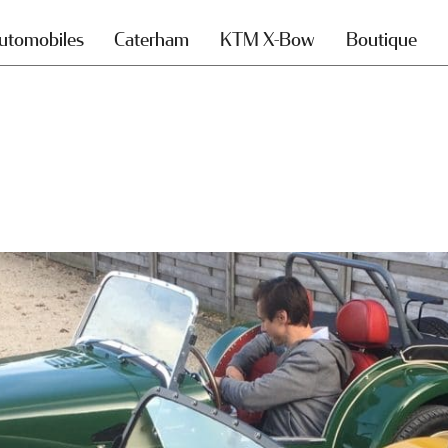
utomobiles
Caterham
KTM X-Bow
Boutique