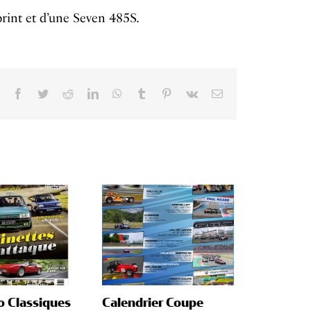
rint et d’une Seven 485S.
Facebook
Twitter
Reddit
LinkedIn
WhatsApp
Tumblr
Pinterest
Vk
Email
o Classiques
Calendrier Coupe