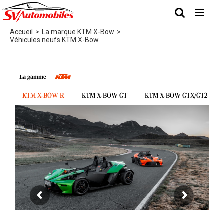
Skip
to
content
Accueil
>
La marque KTM X-Bow
>
Véhicules neufs KTM X-Bow
La gamme
KTM X-BOW R
KTM X-BOW GT
KTM X-BOW GTX/GT2