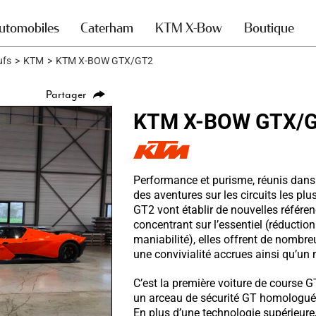
utomobiles
Caterham
KTM X-Bow
Boutique
ufs
>
KTM
>
KTM X-BOW GTX/GT2
Partager
KTM X-BOW GTX/
Performance et purisme, réunis dans
des aventures sur les circuits les 
GT2 vont établir de nouvelles référe
concentrant sur l’essentiel (réducti
maniabilité), elles offrent de nomb
une convivialité accrues ainsi qu’un 
C’est la première voiture de cours
un arceau de sécurité GT homologué 
En plus d’une technologie supérieur