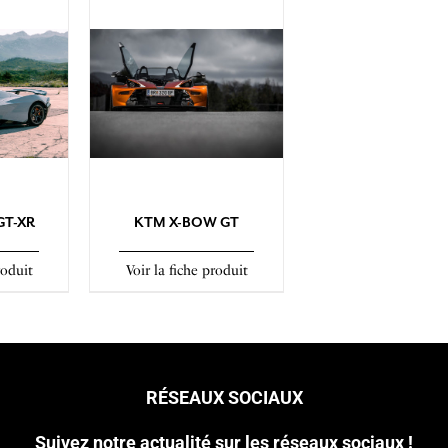
GT-XR
KTM X-BOW GT
roduit
Voir la fiche produit
RÉSEAUX SOCIAUX
Suivez notre actualité sur les réseaux sociaux !