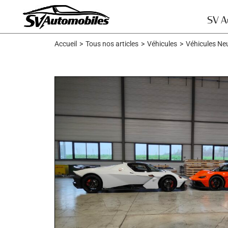
Skip
to
SV A
content
Accueil
>
Tous nos articles
>
Véhicules
>
Véhicules Ne