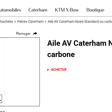
utomobiles
Caterham
KTM X-Bow
Boutique
étachées
>
Pièces Caterham
>
Aile AV Caterham Noire Standard ou car
Partager
Aile AV Caterham N
carbone
ACHETER