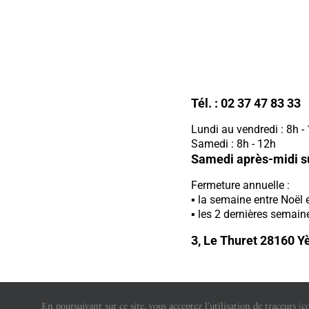
Tél. :
02 37 47 83 33
Lundi au vendredi : 8h -
Samedi : 8h - 12h
Samedi après-midi s
Fermeture annuelle :
la semaine entre Noël et
les 2 dernières semain
3, Le Thuret 28160 Y
En poursuivant sur ce site, vous acceptez l’utilisation de traceurs (c