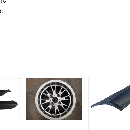
TTC
TC