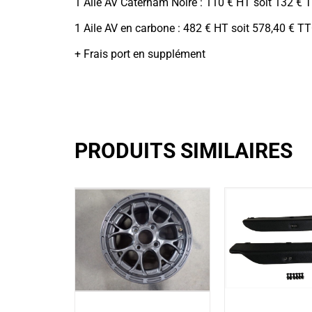
1 Aile AV Caterham Noire : 110 € HT soit 132 € 
1 Aile AV en carbone : 482 € HT soit 578,40 € T
+ Frais port en supplément
PRODUITS SIMILAIRES