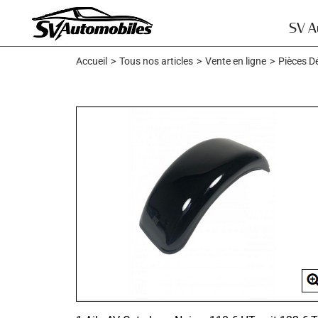
Skip
to
SV A
content
Accueil
>
Tous nos articles
>
Vente en ligne
>
Pièces D