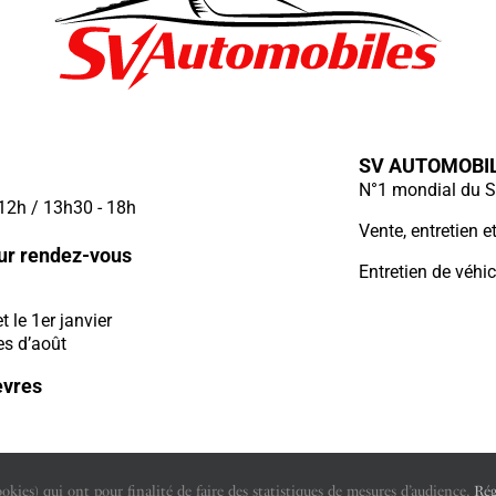
SV AUTOMOBI
N°1 mondial du S
 12h / 13h30 - 18h
Vente, entretien 
ur rendez-vous
Entretien de véhi
 le 1er janvier
es d’août
èvres
ookies) qui ont pour finalité de faire des statistiques de mesures d’audience.
Rég