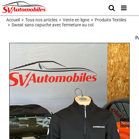
Skip
to
content
Accueil
>
Tous nos articles
>
Vente en ligne
>
Produits Textiles
>
Sweat sans capuche avec fermeture au col
P
Previous
Next