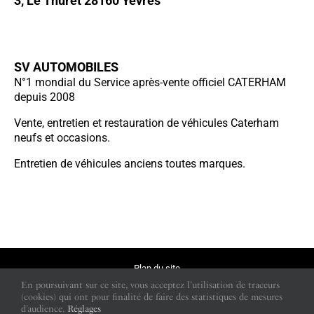
3, Le Thuret 28160 Yèvres
SV AUTOMOBILES
N°1 mondial du Service après-vente officiel CATERHAM
depuis 2008
Vente, entretien et restauration de véhicules Caterham
neufs et occasions.
Entretien de véhicules anciens toutes marques.
Plan du site
En poursuivant sur ce site, vous acceptez l’utilisation de traceurs
Mentions légales
(cookies) qui ont pour finalité de faire des statistiques de mesures
d’audience.
Réglages
Gestion des cookies