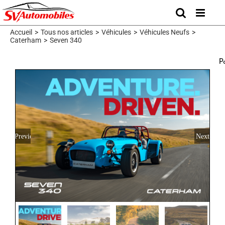
Skip
to
content
Accueil
>
Tous nos articles
>
Véhicules
>
Véhicules Neufs
>
Caterham
>
Seven 340
P
Previous
Next